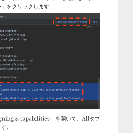
Xcode」をクリックします。
ning＆Capabilities」を開いて、Allタブ
ます。