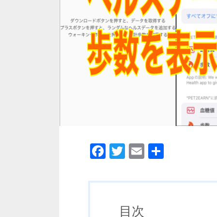
Facebook
Twitter
Email
共
有
目次