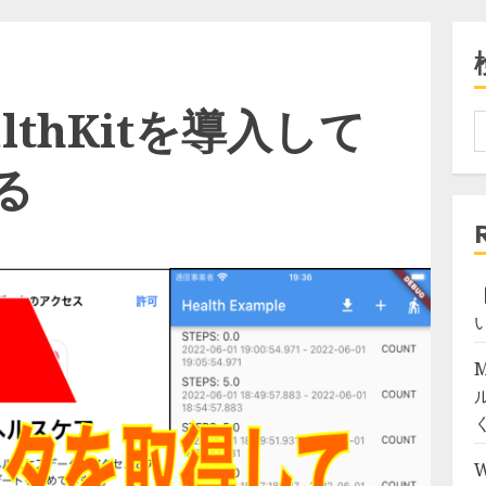
ealthKitを導入して
る
【
M