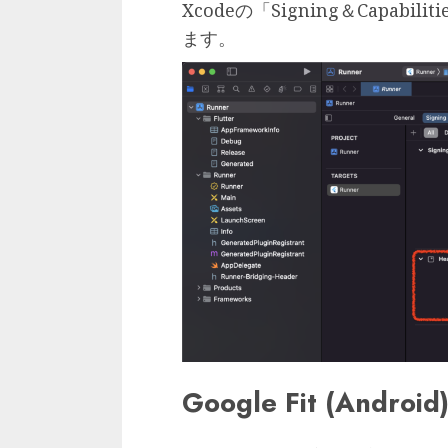
Xcodeの「Signing＆Capabi
ます。
Google Fit (Android