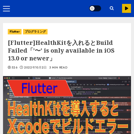
Flutter
プログラミング
[Flutter]HealthKitを入れるとBuild
Failed「’〜’ is only available in iOS
13.0 or newer」
526
2022年10月2日
3 MIN READ