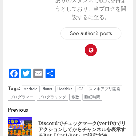
ありのスタンスで収入を得よ
うとしており、当ブログを開
設するに至る。
See author's posts
Facebook
Twitter
Email
共
有
Tags:
Android
flutter
HealthKit
iOS
スマホアプリ開発
プログラマー
プログラミング
歩数
睡眠時間
Previous
Discordでチェックマーク(verify)でリ
アクションしてからチャンネルを表示す
るBot「Carl-bot」の設定方法