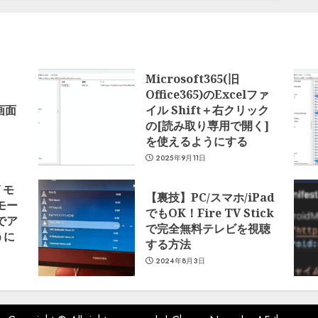
Microsoft365(旧
Office365)のExcelファ
で画面
イル Shift＋右クリック
の[読み取り専用で開く]
を使えるようにする
2025年9月11日
 モ
【裏技】PC/スマホ/iPad
モー
でもOK！Fire TV Stick
でア
で完全無料テレビを視聴
うに
する方法
2024年8月3日