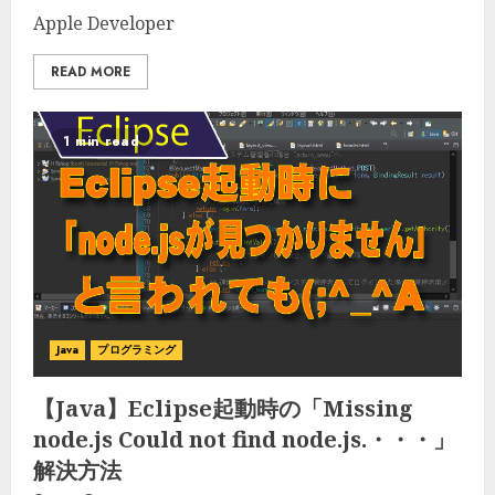
Apple Developer
READ MORE
1 min read
Java
プログラミング
【Java】Eclipse起動時の「Missing
node.js Could not find node.js.・・・」
解決方法