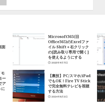
Microsoft365(旧
Office365)のExcelファ
で画面
イル Shift＋右クリック
の[読み取り専用で開く]
を使えるようにする
2025年9月11日
 モ
【裏技】PC/スマホ/iPad
モー
でもOK！Fire TV Stick
でア
で完全無料テレビを視聴
うに
する方法
2024年8月3日