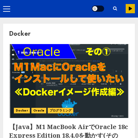
Docker
1 min read
Docker
Oracle
プログラミング
【Java】M1 MacBook AirでOracle 18c
Express Edition 18.4.0を動かす(その